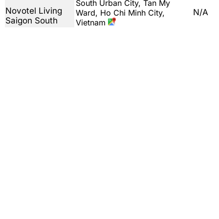
South Urban City, Tan My
Novotel Living
N/A
Ward, Ho Chi Minh City,
Saigon South
Vietnam
Điện thoại:
+84 28 5414 5555
Google Map
/
Website
★★★
Sao:
73 Hoang Van Thai Street, Phu
My Hung, Tan My Ward, Ho
Ibis Saigon South
N/A
Chi Minh City, Vietnam
Hotel
Điện thoại:
+84 28 5410 1111
Google Map
/
Website
★★★
Sao:
41 - 47 Dong Du St., Sai Gon
Ward, Ho Chi Minh City,
SAIGON Hotel
N/A
Vietnam
Corp
Điện thoại:
+84 28 38 299
734
Google Map
/
Website
Sao:
-
1056A Nguyen Van Linh,Tan
Oakwood
Hung Ward, Ho Chi Minh City,
Residence
Vietnam
Y
Saigon &