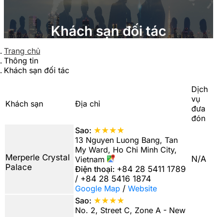
Khách sạn đối tác
Trang chủ
Thông tin
Khách sạn đối tác
Dịch
vụ
Khách sạn
Địa chỉ
đưa
đón
★★★★
Sao:
13 Nguyen Luong Bang, Tan
My Ward, Ho Chi Minh City,
Merperle Crystal
N/A
Vietnam
Palace
Điện thoại:
+84 28 5411 1789
/ +84 28 5416 1874
Google Map
/
Website
★★★★
Sao:
No. 2, Street C, Zone A - New