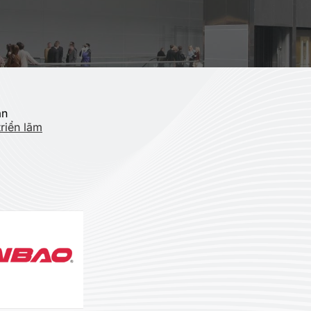
an
riển lãm