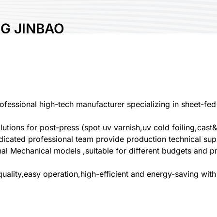
G JINBAO
NG MACHINERY
Industry Fair
a
3
ofessional high-tech manufacturer specializing in sheet-fe
utions for post-press (spot uv varnish,uv cold foiling,cast&
dicated professional team provide production technical suppor
al Mechanical models ,suitable for different budgets and p