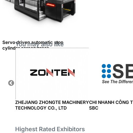
Servo driven automatic stop
You may also like
cylinder screen press
NY
ZHEJIANG ZHONGTE MACHINERY
CHI NHANH CÔNG T
TECHNOLOGY CO., LTD
SBC
Highest Rated Exhibitors