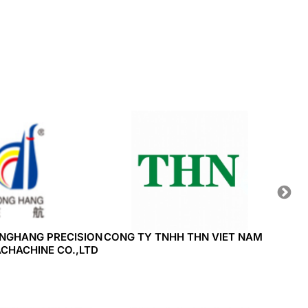
NGHANG PRECISION
CONG TY TNHH THN VIET NAM
CONG 
ACHACHINE CO.,LTD