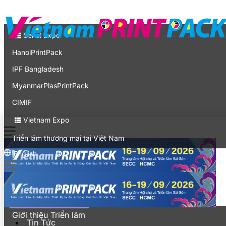
Liên hệ
Expo
Serial Expo
HanoiPrintPack
IPF Bangladesh
MyanmarPlasPrintPack
CIMIF
Vietnam Expo
Triển lãm thương mại tại Việt Nam
English
Tin Tức
Khách tham quan
Giới thiệu Triển lãm
Tin Tức