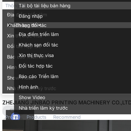
Tải bộ tài liệu bán hàng
Thông tin
Địa điểm triển lãm
Đăng nhập
Thông tin
Khách sạn đối tác
Địa điểm triển lãm
Xin thị thực visa
Khách sạn đối tác
Đối tác hợp tác
Xin thị thực visa
Báo cáo Triển lãm
Đối tác hợp tác
Hình ảnh
Báo cáo Triển lãm
Show Video
Hình ảnh
Nhà triển lãm kỳ trước
Show Video
ZHEJIANG JINBAO PRINTING MACHINERY CO.,LT
Nhà triển lãm kỳ trước
0
Profile
Products
Recommend