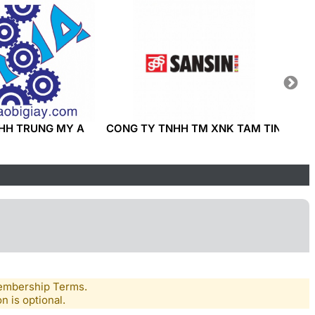
HH TRUNG MY A
CONG TY TNHH TM XNK TAM TIN
CONG 
TECHN
Membership Terms.
n is optional.