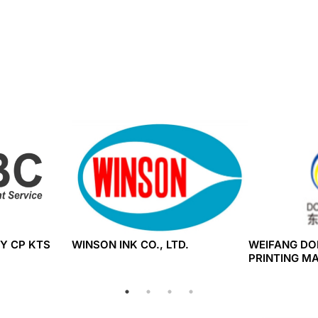
Y CP KTS
WINSON INK CO., LTD.
WEIFANG DO
PRINTING M