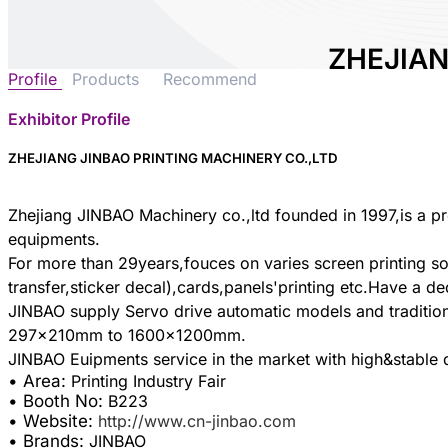
ZHEJIAN
Profile
Products
Recommend
PRINTI
CO.,LTD
Exhibitor Profile
ZHEJIANG JINBAO PRINTING MACHINERY CO.,LTD
Area:
Printing 
Country:
Chin
Booth No:
B22
Zhejiang JINBAO Machinery co.,ltd founded in 1997,is a pr
equipments.
0
For more than 29years,fouces on varies screen printing sol
transfer,sticker decal),cards,panels'printing etc.Have a de
Share :
JINBAO supply Servo drive automatic models and tradition
297x210mm to 1600x1200mm.
• Area:
Printing Industry Fair
• Booth No:
B223
• Website:
http://www.cn-jinbao.com
• Brands:
JINBAO