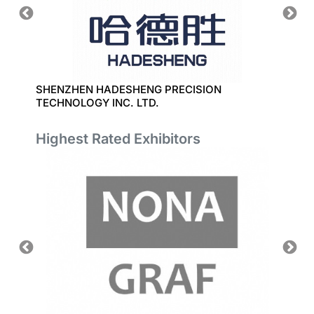
ING
SHENZHEN HADESHENG PRECISION
J.S.N.
TECHNOLOGY INC. LTD.
Highest Rated Exhibitors