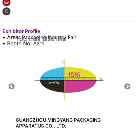
Exhibitor Profile
• Area:
Packaging Industry Fair
You may also like
• Booth No:
A211
GUANGZHOU MINGYANG PACKAGING
CHAN 
APPARATUS CO., LTD.