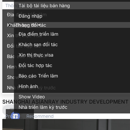
Tải bộ tài liệu bán hàng
Thông tin
Địa điểm triển lãm
Đăng nhập
Thông tin
Khách sạn đối tác
Địa điểm triển lãm
Xin thị thực visa
Khách sạn đối tác
Đối tác hợp tác
Xin thị thực visa
Báo cáo Triển lãm
Đối tác hợp tác
Hình ảnh
Báo cáo Triển lãm
Show Video
Hình ảnh
Nhà triển lãm kỳ trước
Show Video
SHANGHAI ASIANRAY INDUSTRY DEVELOPMENT 
Nhà triển lãm kỳ trước
0
Profile
Recommend