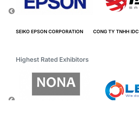
SEIKO EPSON CORPORATION
CONG TY TNHH IDC
Highest Rated Exhibitors
TD.
CONG TY TNHH NONAGRAF
LECI CO., LTD