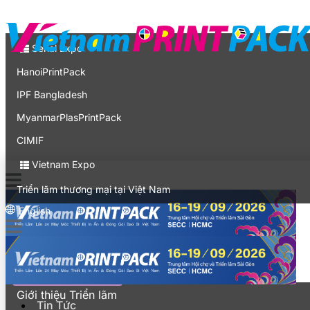
Liên hệ
Expo
Serial Expo
HanoiPrintPack
IPF Bangladesh
MyanmarPlasPrintPack
CIMIF
Vietnam Expo
Triển lãm thương mại tại Việt Nam
English
Tin Tức
Khách tham quan
Giới thiệu Triển lãm
Tin Tức