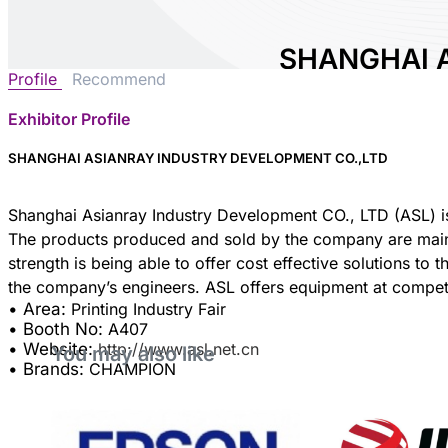
SHANGHAI 
Profile
Recommend
INDUSTRY 
CO.,LTD
Exhibitor Profile
SHANGHAI ASIANRAY INDUSTRY DEVELOPMENT CO.,LTD
Area:
Printing Indust
Country:
China
Booth No:
A407
Shanghai Asianray Industry Development CO., LTD (ASL) is 
The products produced and sold by the company are mainly p
0
strength is being able to offer cost effective solutions to
Share :
• Area:
Printing Industry Fair
• Booth No:
A407
• Website:
http://www.asl.net.cn
You may also like
• Brands:
CHAMPION