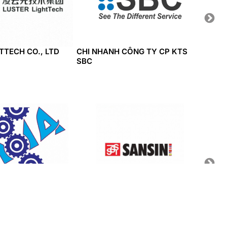
TTECH CO., LTD
CHI NHANH CÔNG TY CP KTS
CONG 
SBC
HH TRUNG MY A
CONG TY TNHH TM XNK TAM TIN
CONG 
TECHN