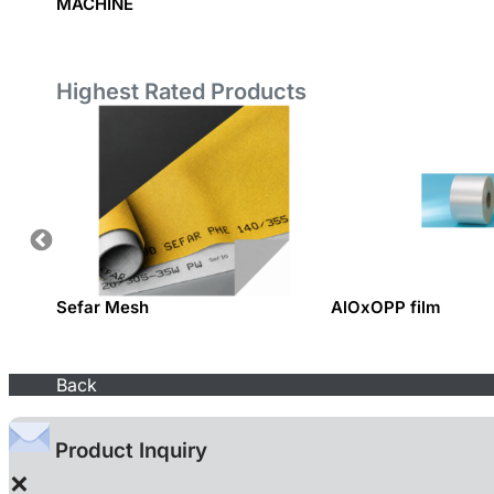
MACHINE
Highest Rated Products
nishes
Sefar Mesh
AlOxOPP film
Back
Product Inquiry
×