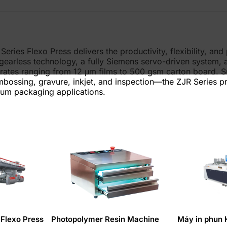
eries Flexo Press delivers the productivity, flexibility, an
arless technology, a fully Siemens servo-driven system, an
strates ranging from 12 μm films to 500 gsm carton board. S
mbossing, gravure, inkjet, and inspection—the ZJR Series p
ium packaging applications.
Flexo Press
Photopolymer Resin Machine
Máy in phun 