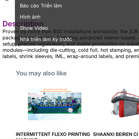
Báo cáo Triển lãm
Hình ảnh
Description
Show Video
Proven by more than 800 installations worldwide, the ZJR S
packaging converters. Featuring advanced sleeve-based, ge
Nhà triển lãm kỳ trước
setup, precise registration, and stable production on sub
modules—including die-cutting, cold foil, hot stamping, e
labels, shrink sleeves, IML, wrap-around labels, and prem
You may also like
INTERMITTENT FLEXO PRINTING
SHAANXI BEIREN CI 