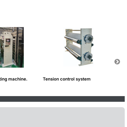
ting machine.
Tension control system
Web gu