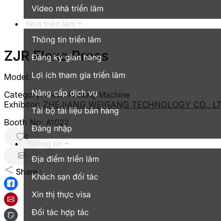
Video nhà triển lãm
Nhà triển lãm
Thông tin triển lãm
ZJR Flexo Press
Đăng ký gian hàng
Lợi ích tham gia triển lãm
Model:
Nâng cấp dịch vụ
Category:
Flexo Printing Machine
Exhibitor:
ZHEJIANG WEIGANG TECHNOLOGY CO., LT
Tải bộ tài liệu bán hàng
Booth No:
A1022
Đăng nhập
0
Thông tin
Địa điểm triển lãm
Share :
Khách sạn đối tác
Xin thị thực visa
Đối tác hợp tác