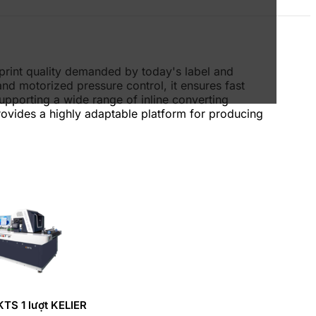
d print quality demanded by today's label and
d motorized pressure control, it ensures fast
upporting a wide range of inline converting
rovides a highly adaptable platform for producing
KTS 1 lượt KELIER