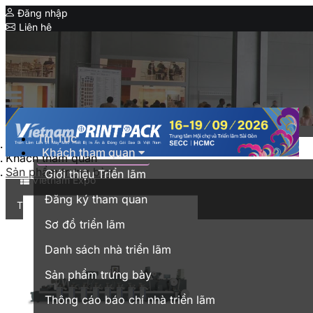
Đăng nhập
Liên hệ
Expo
Serial Expo
HanoiPrintPack
IPF Bangladesh
MyanmarPlasPrintPack
Tin Tức
Trang chủ
Khách tham quan
CIMIF
Khách tham quan
Sản phẩm trưng bày
Giới thiệu Triển lãm
Vietnam Expo
Đăng ký tham quan
Triển lãm thương mại tại Việt Nam
Sơ đồ triển lãm
English
Danh sách nhà triển lãm
Sản phẩm trưng bày
Thông cáo báo chí nhà triển lãm